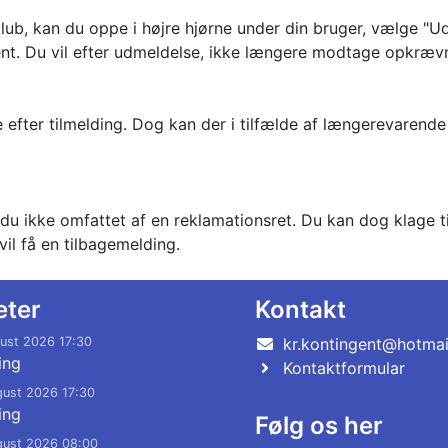
b, kan du oppe i højre hjørne under din bruger, vælge "U
gent. Du vil efter udmeldelse, ikke længere modtage opkræv
e efter tilmelding. Dog kan der i tilfælde af længerevaren
du ikke omfattet af en reklamationsret. Du kan dog klage ti
vil få en tilbagemelding.
eter
Kontakt
gust 2026 17:30
kr.kontingent@hotma
ing
Kontaktformular
gust 2026 17:30
ing
Følg os her
gust 2026 08:00