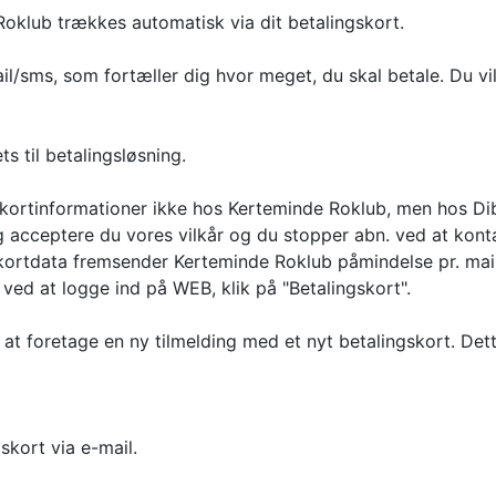
oklub trækkes automatisk via dit betalingskort.
l/sms, som fortæller dig hvor meget, du skal betale. Du vil
 til betalingsløsning.
ortinformationer ikke hos Kerteminde Roklub, men hos Di
dig acceptere du vores vilkår og du stopper abn. ved at kon
 kortdata fremsender Kerteminde Roklub påmindelse pr. mai
ved at logge ind på WEB, klik på "Betalingskort".
or at foretage en ny tilmelding med et nyt betalingskort. D
kort via e-mail.