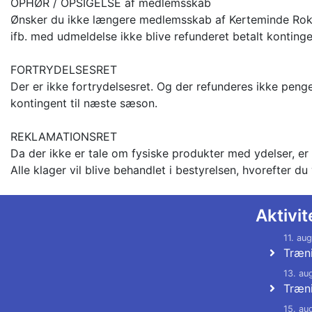
OPHØR / OPSIGELSE af medlemsskab
Ønsker du ikke længere medlemsskab af Kerteminde Roklu
ifb. med udmeldelse ikke blive refunderet betalt kontin
FORTRYDELSESRET
Der er ikke fortrydelsesret. Og der refunderes ikke peng
kontingent til næste sæson.
REKLAMATIONSRET
Da der ikke er tale om fysiske produkter med ydelser, er 
Alle klager vil blive behandlet i bestyrelsen, hvorefter du 
Aktivit
11. au
Træn
13. au
Træn
15. au