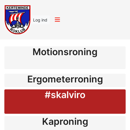
Log ind
Motionsroning
Ergometerroning
#skalviro
Kaproning